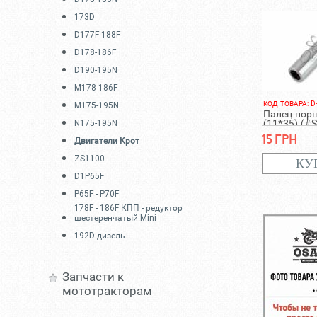
173D
D177F-188F
D178-186F
D190-195N
M178-186F
КОД ТОВАРА: D
M175-195N
Палец пор
N175-195N
(11*35) (#
15 грн
Двигатели Крот
ZS1100
D1P65F
P65F - P70F
178F - 186F КПП - редуктор
шестеренчатый Mini
192D дизель
Запчасти к
мототракторам