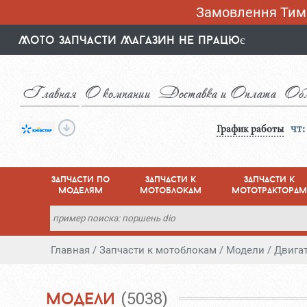
Замовлення Тимч
Мото запчасти Магазин не працює
Главная
О компании
Доставка и Оплата
Обм
чт:
График работы
запчасти по
запчасти к
запчасти к
моделям
мотоблокам
мототракторам
Главная
/
Запчасти к мотоблокам
/
Модели
/
Двига
модели
(5038)