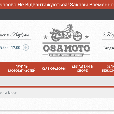
асово Не Відвантажуються! Заказы Временно
ен и Возврат
Кор
 9.00 - 17.00
Вход 
группы
двигатели в
зап
карбюраторы
мотозапчастей
сборе
бензо
тели Крот