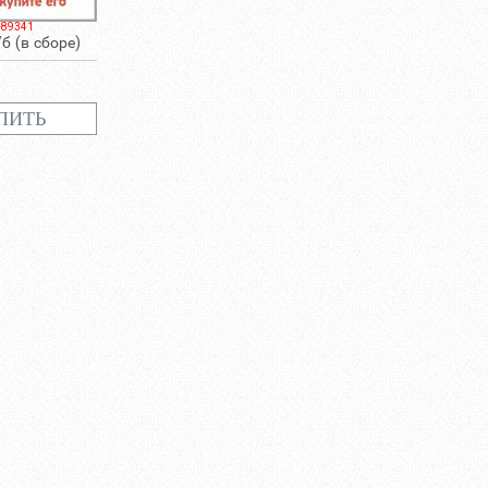
-89341
б (в сборе)