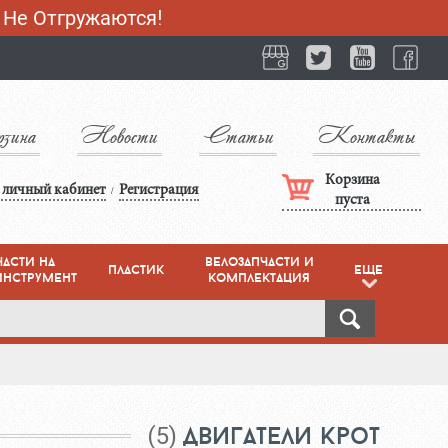
 Не Отгружаются!
зина
Новости
Статьи
Контакты
Корзина
в личный кабинет
Регистрация
/
пуста
части на
велозапчасти и
пластик
eще
инструмент
комплектация
двигатели крот
(5)