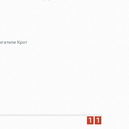
игатели Крот
1
1