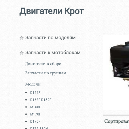
Двигатели Крот
Запчасти по моделям
Запчасти к мотоблокам
Двигатели в сборе
Запчасти по группам
Модели
D156F
D168F D152F
M168F
M170F
Сортироват
D170F
D175-180N