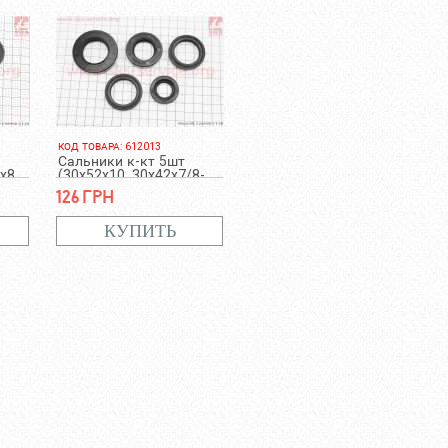
КОД ТОВАРА: 612013
Сальники к-кт 5шт
x8,
(30x52x10, 30x42x7/8-
2шт, 25x42x10, 19x32x6)
126 грн
КАСКАД, НЕВА, ОКА,
ЛУЧ