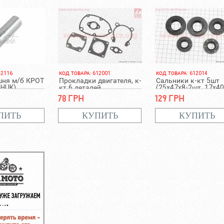
-2116
КОД ТОВАРА: 612001
КОД ТОВАРА: 612014
шня м/б КРОТ
Прокладки двигателя, к-
Сальники к-кт 5шт
SHUK)
кт 6 деталей
(25x47x8-2шт, 17x40
17x35x8-2шт) КРОТ
78 грн
129 грн