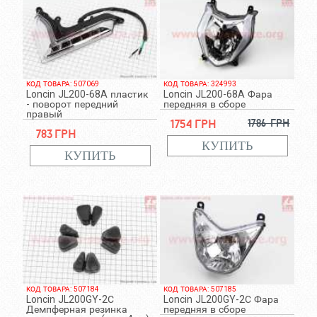
КОД ТОВАРА: 507069
КОД ТОВАРА: 324993
Loncin JL200-68A пластик
Loncin JL200-68A Фара
- поворот передний
передняя в сборе
правый
1754 грн
1786 грн
783 грн
КОД ТОВАРА: 507184
КОД ТОВАРА: 507185
Loncin JL200GY-2С
Loncin JL200GY-2С Фара
Демпферная резинка
передняя в сборе