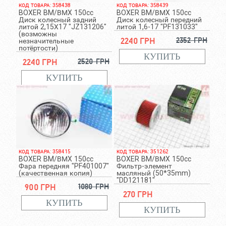
КОД ТОВАРА: 358438
КОД ТОВАРА: 358439
BOXER BM/ВМX 150cc
BOXER BM/ВМX 150cc
Диск колесный задний
Диск колесный передний
литой 2,15Х17 "JZ131206"
литой 1,6-17 "PF131033"
(возможны
2240 грн
2352 грн
незначительные
потёртости)
2240 грн
2520 грн
КОД ТОВАРА: 358415
КОД ТОВАРА: 351262
BOXER BM/ВМX 150cc
BOXER BM/ВМX 150cc
Фара передняя "PF401007"
Фильтр-элемент
(качественная копия)
масляный (50*35mm)
"DD121181"
900 грн
1080 грн
270 грн