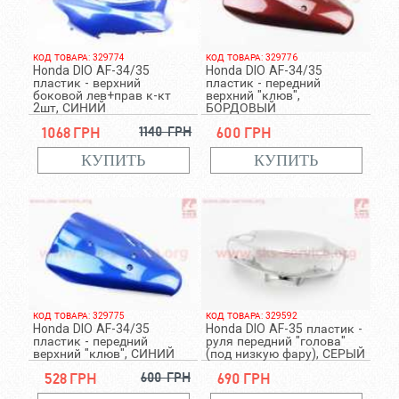
КОД ТОВАРА: 329774
КОД ТОВАРА: 329776
Honda DIO AF-34/35
Honda DIO AF-34/35
пластик - верхний
пластик - передний
боковой лев+прав к-кт
верхний "клюв",
2шт, СИНИЙ
БОРДОВЫЙ
1068 грн
1140 грн
600 грн
КОД ТОВАРА: 329775
КОД ТОВАРА: 329592
Honda DIO AF-34/35
Honda DIO AF-35 пластик -
пластик - передний
руля передний "голова"
верхний "клюв", СИНИЙ
(под низкую фару), СЕРЫЙ
528 грн
600 грн
690 грн