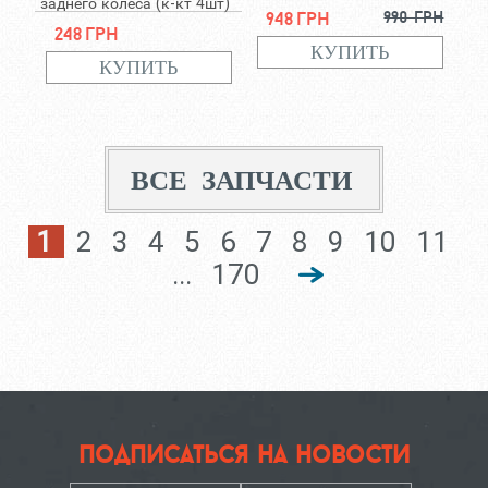
заднего колеса (к-кт 4шт)
948 грн
990 грн
248 грн
ВСЕ ЗАПЧАСТИ
1
2
3
4
5
6
7
8
9
10
11
...
170
подписаться на новости