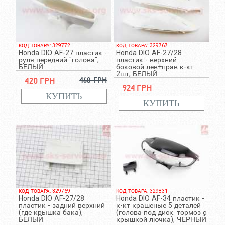
КОД ТОВАРА: 329772
КОД ТОВАРА: 329767
Honda DIO AF-27 пластик -
Honda DIO AF-27/28
руля передний "голова",
пластик - верхний
БЕЛЫЙ
боковой лев+прав к-кт
2шт, БЕЛЫЙ
420 грн
468 грн
924 грн
КОД ТОВАРА: 329769
КОД ТОВАРА: 329831
Honda DIO AF-27/28
Honda DIO AF-34 пластик -
пластик - задний верхний
к-кт крашеные 5 деталей
(где крышка бака),
(голова под диск. тормоз с
БЕЛЫЙ
крышкой лючка), ЧЕРНЫЙ