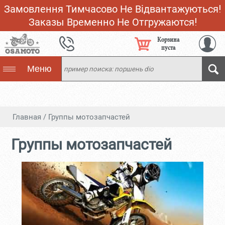
Замовлення Тимчасово Не Відвантажуються!
Заказы Временно Не Отгружаются!
Корзина
пуста
Меню
Главная
/
Группы мотозапчастей
Группы мотозапчастей