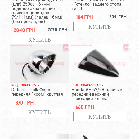
(цпг) 250cc - 67мм -
- "стекло" заднего стопа,
водяное охлаждение
тип 1
(высота цилиндра
184 грн
204 грн
79/111мм) (палец 16мм)
(без прокладок)
2040 грн
2070 грн
КОД ТОВАРА: 351219
КОД ТОВАРА: 329722
Defiant - Polk Фара
Honda AF-62/68 пластик -
передняя "хром" круглая
передний верхний
"накладка клюва"
870 грн
660 грн