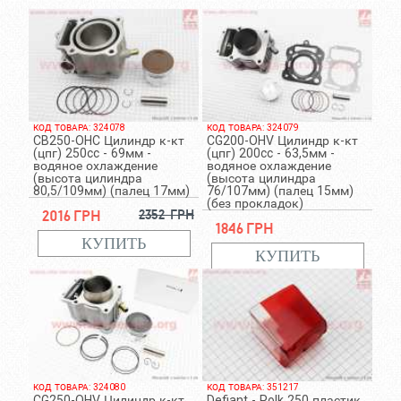
КОД ТОВАРА: 324078
КОД ТОВАРА: 324079
CB250-OHC Цилиндр к-кт
CG200-OHV Цилиндр к-кт
(цпг) 250cc - 69мм -
(цпг) 200cc - 63,5мм -
водяное охлаждение
водяное охлаждение
(высота цилиндра
(высота цилиндра
80,5/109мм) (палец 17мм)
76/107мм) (палец 15мм)
(без прокладок)
2016 грн
2352 грн
1846 грн
КОД ТОВАРА: 324080
КОД ТОВАРА: 351217
CG250-OHV Цилиндр к-кт
Defiant - Polk 250 пластик