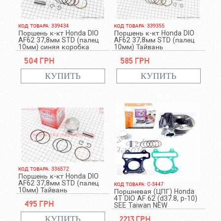
КОД ТОВАРА: 339434
КОД ТОВАРА: 339355
Поршень к-кт Honda DIO
Поршень к-кт Honda DIO
AF62 37,8мм STD (палец
AF62 37,8мм STD (палец
10мм) синяя коробка
10мм) Тайвань
504 грн
585 грн
КОД ТОВАРА: 336572
Поршень к-кт Honda DIO
AF62 37,8мм STD (палец
КОД ТОВАРА: C-3447
10мм) Тайвань
Поршневая (ЦПГ) Honda
4T DIO AF 62 (d37.8, p-10)
495 грн
SEE Taiwan NEW
2213 грн