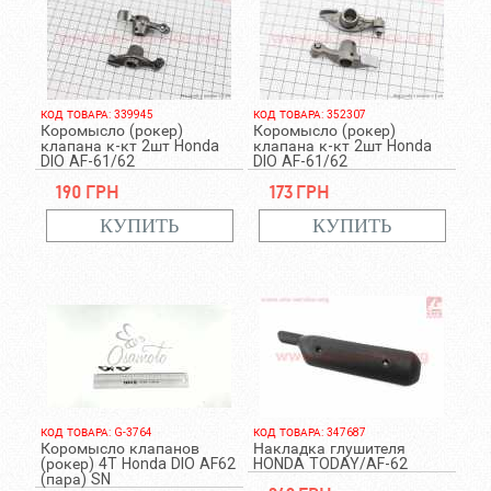
КОД ТОВАРА: 339945
КОД ТОВАРА: 352307
Коромысло (рокер)
Коромысло (рокер)
клапана к-кт 2шт Honda
клапана к-кт 2шт Honda
DIO AF-61/62
DIO AF-61/62
190 грн
173 грн
КОД ТОВАРА: G-3764
КОД ТОВАРА: 347687
Коромысло клапанов
Накладка глушителя
(рокер) 4T Honda DIO AF62
HONDA TODAY/AF-62
(пара) SN