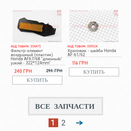
КОД ТОВАРА: 336475
КОД ТОВАРА: 339524
Фильтр-элемент
Храповик - шайба Honda
воздушный (пластик)
AF-61/62
Honda AF67/68 "длинный/
116 грн
узкий - 322*124mm"
240 грн
294 грн
ВСЕ ЗАПЧАСТИ
1
2