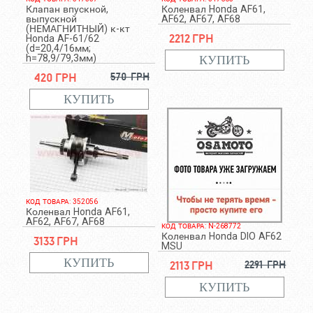
Клапан впускной,
Коленвал Honda AF61,
выпускной
AF62, AF67, AF68
(НЕМАГНИТНЫЙ) к-кт
2212 грн
Honda AF-61/62
(d=20,4/16мм;
h=78,9/79,3мм)
420 грн
570 грн
КОД ТОВАРА: 352056
Коленвал Honda AF61,
AF62, AF67, AF68
КОД ТОВАРА: N-268772
Коленвал Honda DIO AF62
3133 грн
MSU
2113 грн
2291 грн