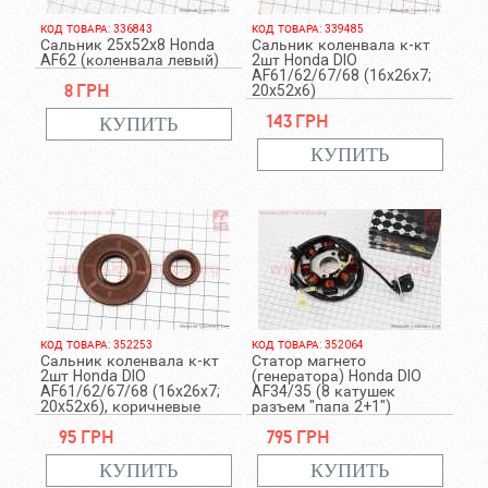
КОД ТОВАРА: 336843
КОД ТОВАРА: 339485
Сальник 25x52x8 Honda
Сальник коленвала к-кт
AF62 (коленвала левый)
2шт Honda DIO
AF61/62/67/68 (16x26x7;
8 грн
20x52x6)
143 грн
КОД ТОВАРА: 352253
КОД ТОВАРА: 352064
Сальник коленвала к-кт
Статор магнето
2шт Honda DIO
(генератора) Honda DIO
AF61/62/67/68 (16x26x7;
AF34/35 (8 катушек
20x52x6), коричневые
разъем "папа 2+1")
95 грн
795 грн