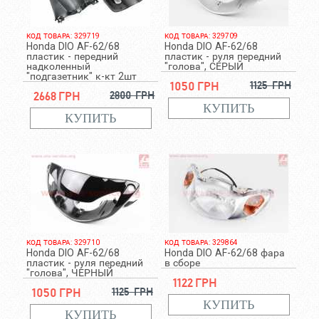
КОД ТОВАРА: 329719
КОД ТОВАРА: 329709
Honda DIO AF-62/68
Honda DIO AF-62/68
пластик - передний
пластик - руля передний
надколенный
"голова", СЕРЫЙ
"подгазетник" к-кт 2шт
1050 грн
1125 грн
2668 грн
2800 грн
КОД ТОВАРА: 329710
КОД ТОВАРА: 329864
Honda DIO AF-62/68
Honda DIO AF-62/68 фара
пластик - руля передний
в сборе
"голова", ЧЕРНЫЙ
1122 грн
1050 грн
1125 грн