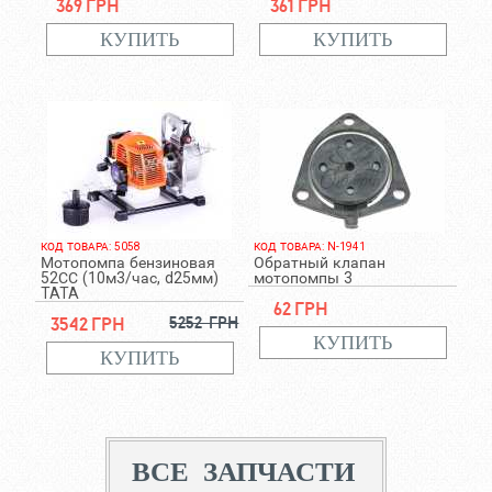
369 грн
361 грн
КОД ТОВАРА: 5058
КОД ТОВАРА: N-1941
Мотопомпа бензиновая
Обратный клапан
52СС (10м3/час, d25мм)
мотопомпы 3
TATA
62 грн
3542 грн
5252 грн
ВСЕ ЗАПЧАСТИ